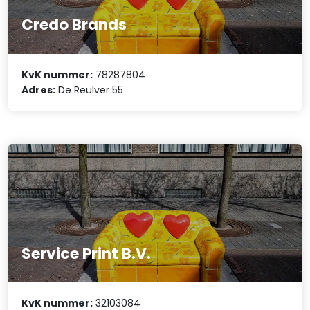
Credo Brands
KvK nummer:
78287804
Adres:
De Reulver 55
Service Print B.V.
KvK nummer:
32103084