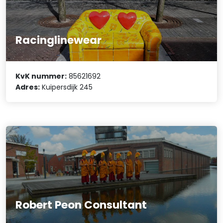
Racinglinewear
KvK nummer:
85621692
Adres:
Kuipersdijk 245
Robert Peon Consultant