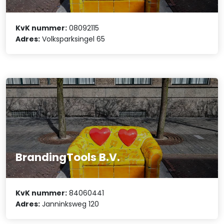
KvK nummer:
08092115
Adres:
Volksparksingel 65
BrandingTools B.V.
KvK nummer:
84060441
Adres:
Janninksweg 120