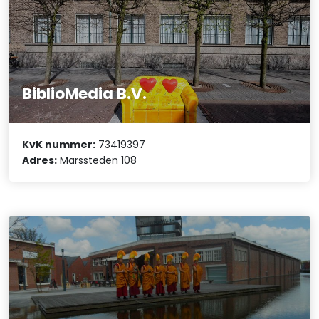
BiblioMedia B.V.
KvK nummer:
73419397
Adres:
Marssteden 108