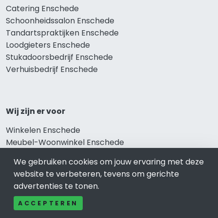
Catering Enschede
Schoonheidssalon Enschede
Tandartspraktijken Enschede
Loodgieters Enschede
Stukadoorsbedrijf Enschede
Verhuisbedrijf Enschede
Wij zijn er voor
Winkelen Enschede
Meubel-Woonwinkel Enschede
Appartementen- en Kamerverhuur Enschede
We gebruiken cookies om jouw ervaring met deze
Camping Enschede
website te verbeteren, tevens om gerichte
Overnachten Enschede
advertenties te tonen.
Vakantiehuis Enschede
Bungalowpark Enschede
ACCEPTEREN