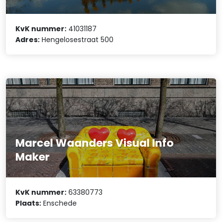
KvK nummer:
41031187
Adres:
Hengelosestraat 500
Marcel Waanders Visual Info
Maker
KvK nummer:
63380773
Plaats:
Enschede