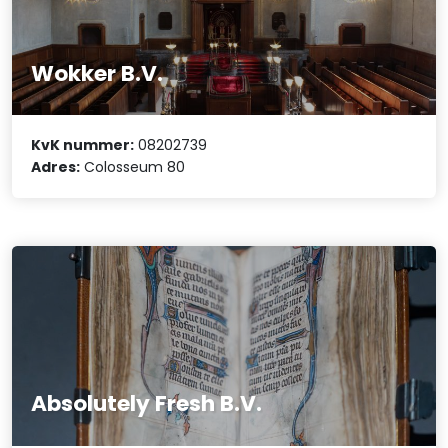
Wokker B.V.
KvK nummer:
08202739
Adres:
Colosseum 80
Absolutely Fresh B.V.