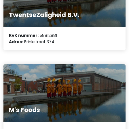
TwentseZaligheid B.V.
KvK nummer:
58812881
Adres:
Brinkstraat 374
M's Foods