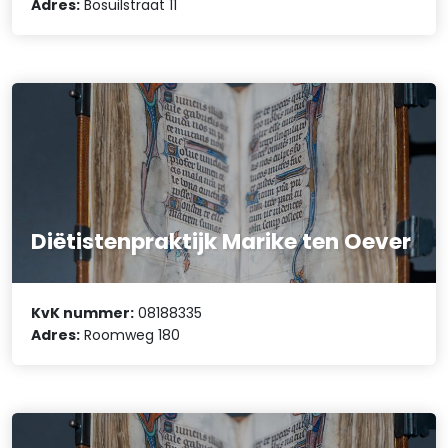
Adres:
Bosuilstraat 11
Diëtistenpraktijk Marike ten Oever
KvK nummer:
08188335
Adres:
Roomweg 180