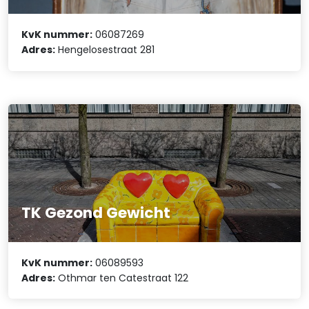
KvK nummer:
06087269
Adres:
Hengelosestraat 281
TK Gezond Gewicht
KvK nummer:
06089593
Adres:
Othmar ten Catestraat 122