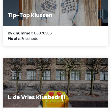
Tip-Top Klussen
KvK nummer:
06070506
Plaats:
Enschede
L. de Vries Klusbedrijf