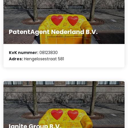
PatentAgent Nederland B.V.
KvK nummer:
08123830
Adres:
Hengelosestraat 581
Ignite Group B.V.