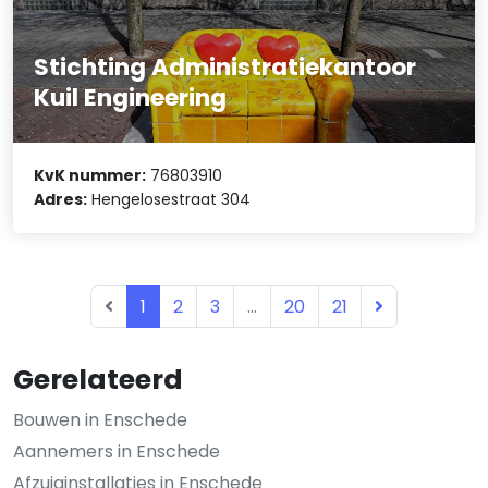
Stichting Administratiekantoor
Kuil Engineering
KvK nummer:
76803910
Adres:
Hengelosestraat 304
1
2
3
...
20
21
Gerelateerd
Bouwen in Enschede
Aannemers in Enschede
Afzuiginstallaties in Enschede