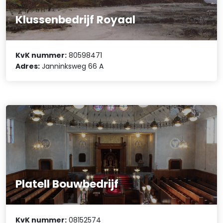
Klussenbedrijf Royaal
KvK nummer:
80598471
Adres:
Janninksweg 66 A
Platell Bouwbedrijf
KvK nummer:
08152574