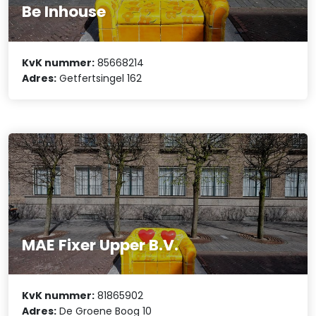
Be Inhouse
KvK nummer:
85668214
Adres:
Getfertsingel 162
MAE Fixer Upper B.V.
KvK nummer:
81865902
Adres:
De Groene Boog 10