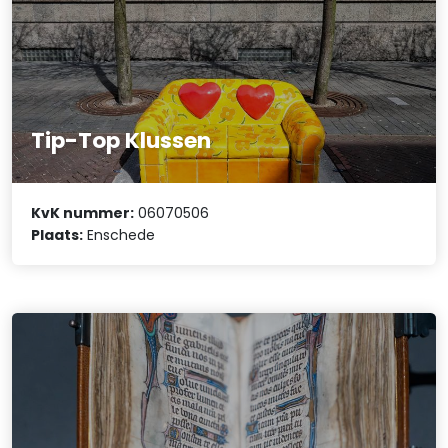
Tip-Top Klussen
KvK nummer:
06070506
Plaats:
Enschede