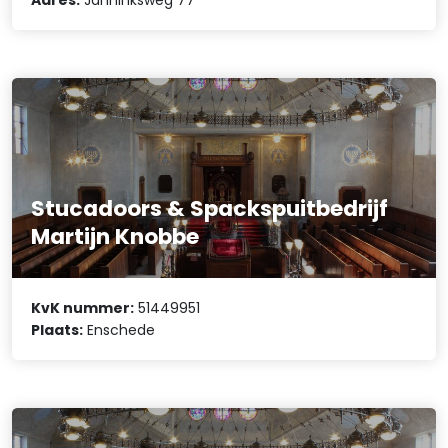
Stucadoors & Spackspuitbedrijf
Martijn Knobbe
KvK nummer:
51449951
Plaats:
Enschede