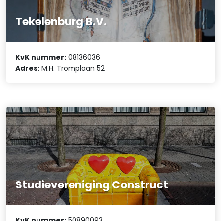
Tekelenburg B.V.
KvK nummer:
08136036
Adres:
M.H. Tromplaan 52
Studievereniging Construct
KvK nummer:
50890093