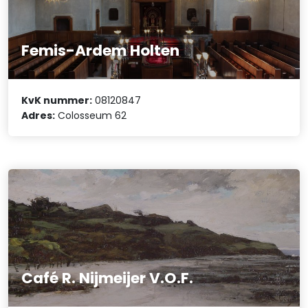
Femis-Ardem Holten
KvK nummer:
08120847
Adres:
Colosseum 62
Café R. Nijmeijer V.O.F.