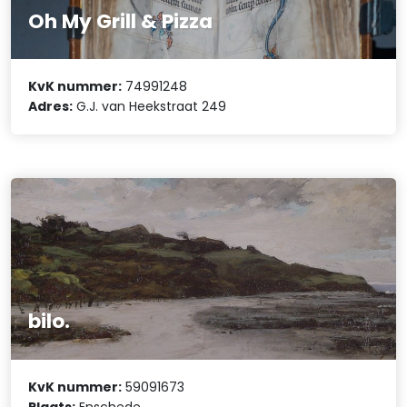
Oh My Grill & Pizza
KvK nummer:
74991248
Adres:
G.J. van Heekstraat 249
bilo.
KvK nummer:
59091673
Plaats:
Enschede