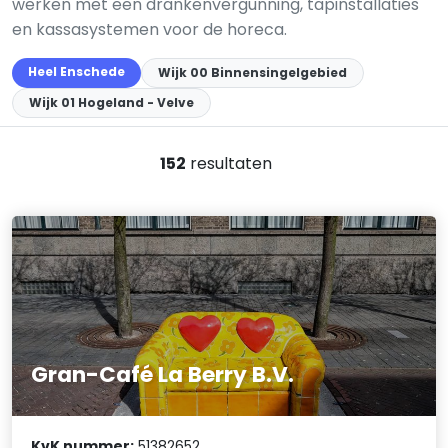
werken met een drankenvergunning, tapinstallaties
en kassa­systemen voor de horeca.
Heel Enschede
Wijk 00 Binnensingelgebied
Wijk 01 Hogeland - Velve
152
resultaten
Gran-Café La Berry B.V.
KvK nummer:
51382652