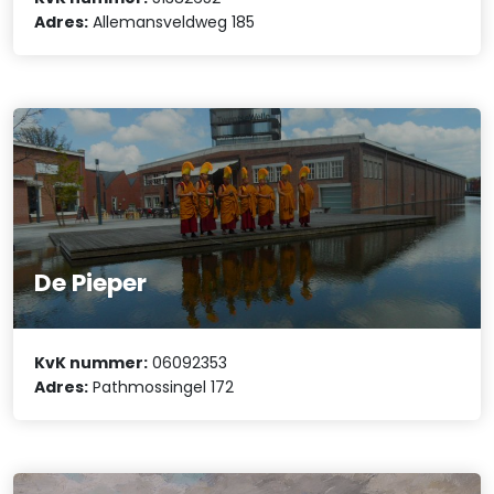
Adres:
Allemansveldweg 185
De Pieper
KvK nummer:
06092353
Adres:
Pathmossingel 172