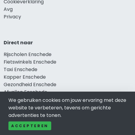
Cookieverklaring
Avg
Privacy
Direct naar
Rijscholen Enschede
Fietswinkels Enschede
Taxi Enschede
Kapper Enschede
Gezondheid Enschede
Afvallen Enschede
Gezond eten Enschede
We gebruiken cookies om jouw ervaring met deze
website te verbeteren, tevens om gerichte
advertenties te tonen.
Bekend in Enschede
ACCEPTEREN