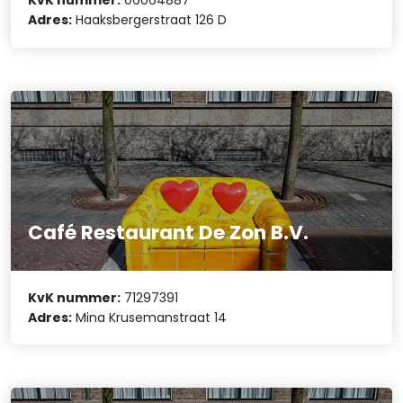
KvK nummer:
06064887
Adres:
Haaksbergerstraat 126 D
Café Restaurant De Zon B.V.
KvK nummer:
71297391
Adres:
Mina Krusemanstraat 14