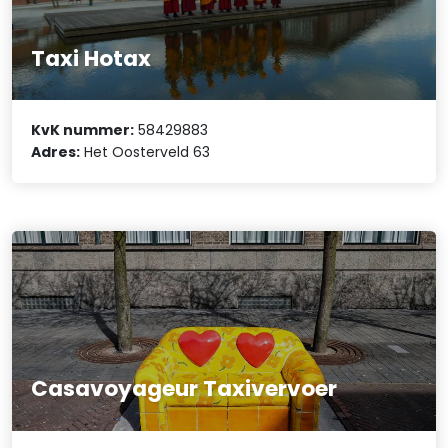
Taxi Hotax
KvK nummer:
58429883
Adres:
Het Oosterveld 63
Casavoyageur Taxivervoer