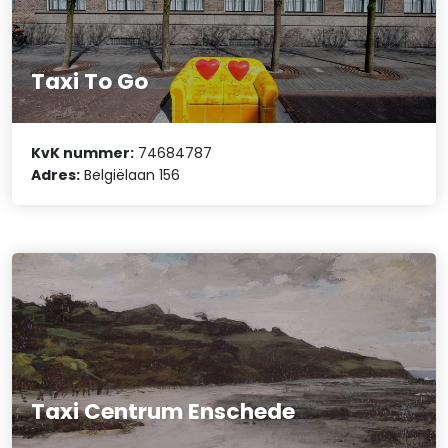
Taxi To Go
KvK nummer:
74684787
Adres:
Belgiëlaan 156
Taxi Centrum Enschede