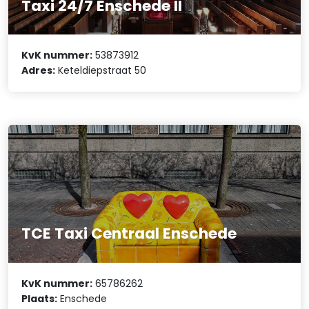
Taxi 24/7 Enschede II
KvK nummer:
53873912
Adres:
Keteldiepstraat 50
TCE Taxi Centraal Enschede
KvK nummer:
65786262
Plaats:
Enschede