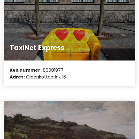
TaxiNet Express
KvK nummer:
86081977
Adres:
Oldenkottebrink 16