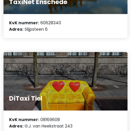
TaxiNet Enschede
KvK nummer:
60628340
Adres:
Slijpsteen 6
DiTaxi Tiel
KvK nummer:
08169608
Adres:
G.J. van Heekstraat 243