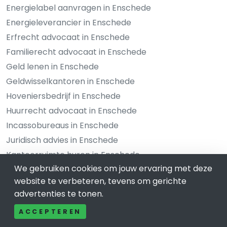
Energielabel aanvragen in Enschede
Energieleverancier in Enschede
Erfrecht advocaat in Enschede
Familierecht advocaat in Enschede
Geld lenen in Enschede
Geldwisselkantoren in Enschede
Hoveniersbedrijf in Enschede
Huurrecht advocaat in Enschede
Incassobureaus in Enschede
Juridisch advies in Enschede
Kantoorruimte huren in Enschede
We gebruiken cookies om jouw ervaring met deze
Klantenservice uitbesteden in Enschede
website te verbeteren, tevens om gerichte
Koerier in Enschede
advertenties te tonen.
Letselschaderecht advocaat in Enschede
ACCEPTEREN
Makelaars in Enschede