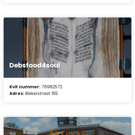
Debsfood4soul
KvK nummer:
76982572
Adres:
Blekerstraat 165