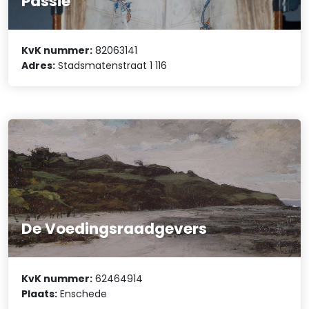
Passie
KvK nummer:
82063141
Adres:
Stadsmatenstraat 1 116
De Voedingsraadgevers
KvK nummer:
62464914
Plaats:
Enschede