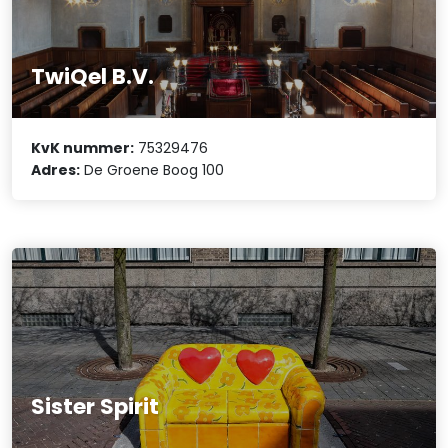
TwiQel B.V.
KvK nummer:
75329476
Adres:
De Groene Boog 100
Sister Spirit