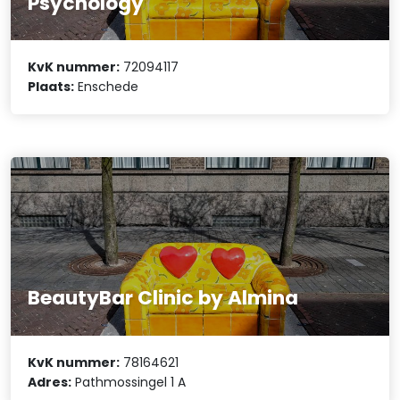
Psychology
KvK nummer:
72094117
Plaats:
Enschede
BeautyBar Clinic by Almina
KvK nummer:
78164621
Adres:
Pathmossingel 1 A