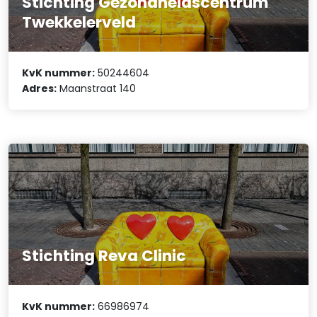
Stichting Gezondheidscentrum
Twekkelerveld
KvK nummer:
50244604
Adres:
Maanstraat 140
Stichting Reva Clinic
KvK nummer:
66986974