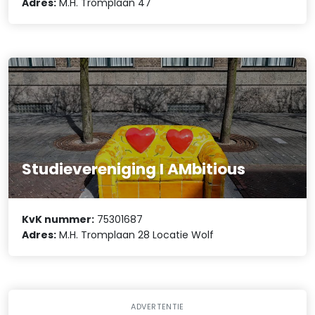
Adres:
M.H. Tromplaan 47
Studievereniging I AMbitious
KvK nummer:
75301687
Adres:
M.H. Tromplaan 28 Locatie Wolf
ADVERTENTIE