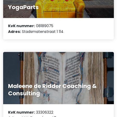
YogaParts
KvK nummer:
08189075
Adres:
Stadsmatenstraat 1 114
Maleene de Ridder Coaching &
Consulting
KvK nummer:
33306322