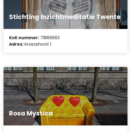
Stichting Inzichtmeditatie Twente
KvK nummer:
71866663
Adres:
Kroezehorst 1
Rosa Mystica