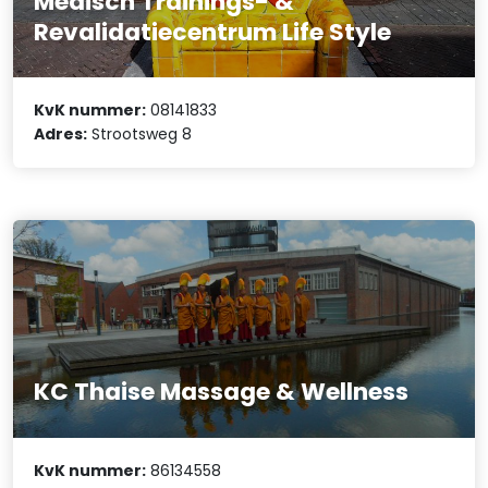
Medisch Trainings- &
Revalidatiecentrum Life Style
KvK nummer:
08141833
Adres:
Strootsweg 8
KC Thaise Massage & Wellness
KvK nummer:
86134558