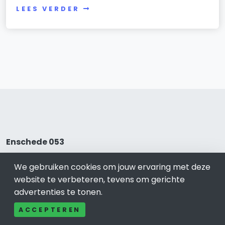
LEES VERDER
Enschede 053
Bel ons: 085-04 10 177
We gebruiken cookies om jouw ervaring met deze
Contact
website te verbeteren, tevens om gerichte
Adverteren
advertenties te tonen.
Over ons
ACCEPTEREN
Cookieverklaring
Avg