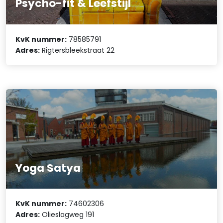
Psycho-fit & Leefstijl
KvK nummer:
78585791
Adres:
Rigtersbleekstraat 22
Yoga Satya
KvK nummer:
74602306
Adres:
Olieslagweg 191