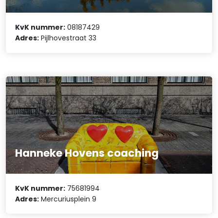
KvK nummer:
08187429
Adres:
Pijlhovestraat 33
Hanneke Hovens coaching
KvK nummer:
75681994
Adres:
Mercuriusplein 9