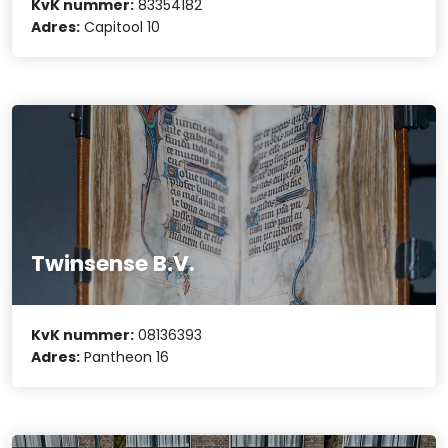
KvK nummer:
83354182
Adres:
Capitool 10
Twinsense B.V.
KvK nummer:
08136393
Adres:
Pantheon 16