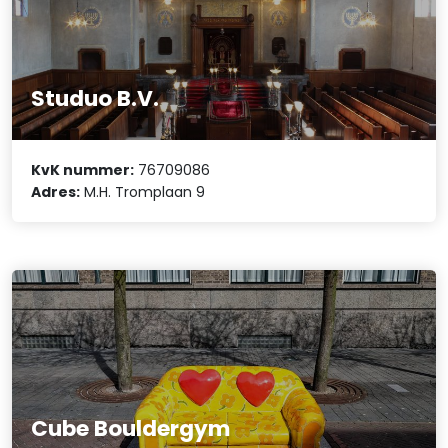
Studuo B.V.
KvK nummer:
76709086
Adres:
M.H. Tromplaan 9
Cube Bouldergym