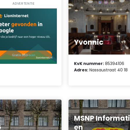
ADVERTENTIE
Yvonnic
KvK nummer:
85394106
Adres:
Nassaustraat 40 18
MSNP Informat
G
en