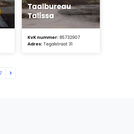
Taalbureau
Talissa
KvK nummer:
85732907
Adres:
Tegalstraat 31
7