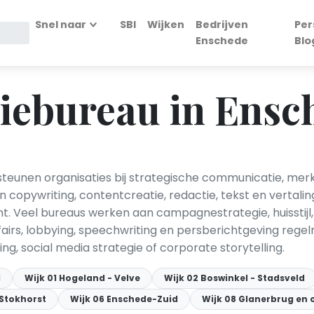
Snel naar
SBI
Wijken
Bedrijven
Per
Enschede
Blo
ebureau in Ensc
unen organisaties bij strategische communicatie, merkp
opywriting, contentcreatie, redactie, tekst en vertalin
Veel bureaus werken aan campagnestrategie, huisstijl
fairs, lobbying, speechwriting en persberichtgeving re
 social media strategie of corporate storytelling.
d
Wijk 01 Hogeland - Velve
Wijk 02 Boswinkel - Stadsveld
 Stokhorst
Wijk 06 Enschede-Zuid
Wijk 08 Glanerbrug en