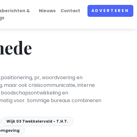
sberichten &
Nieuws
Contact
ADVERTEREN
gs
hede
ositionering, pr, woordvoering en
g, maar ook crisiscommunicatie, interne
, boodschapsontwikkeling en
gelmatig voor. Sommige bureaus combineren
Wijk 03 Twekkelerveld - T.H.T.
 omgeving