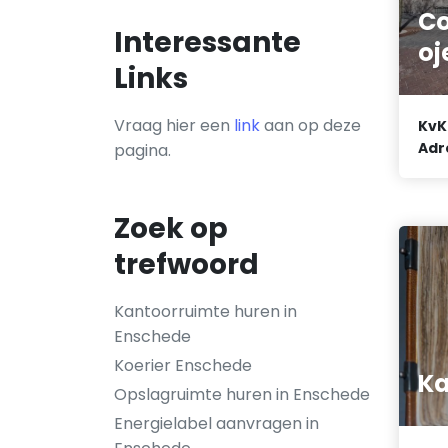
C
Interessante
oj
Links
Vraag hier een
link
aan op deze
KvK
Adr
pagina.
Zoek op
trefwoord
Kantoorruimte huren in
Enschede
Koerier Enschede
Ka
Opslagruimte huren in Enschede
Energielabel aanvragen in