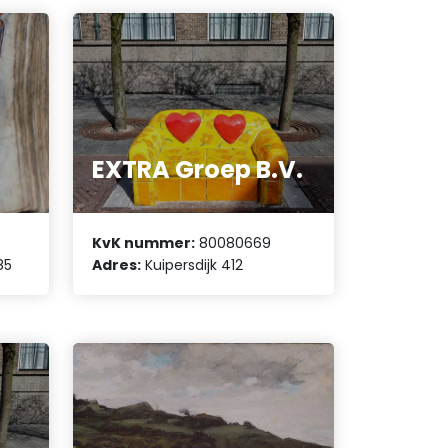
EXTRA Groep B.V.
KvK nummer:
80080669
85
Adres:
Kuipersdijk 412