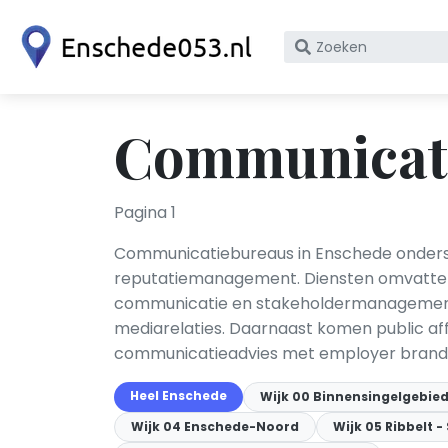
Zoek
op
bedrijfsnaam
of
Communicati
KvK
nummer
Pagina 1
Communicatiebureaus in Enschede onderste
reputatiemanagement. Diensten omvatten c
communicatie en stakeholdermanagement. 
mediarelaties. Daarnaast komen public af
communicatieadvies met employer branding,
Heel Enschede
Wijk 00 Binnensingelgebie
Wijk 04 Enschede-Noord
Wijk 05 Ribbelt -