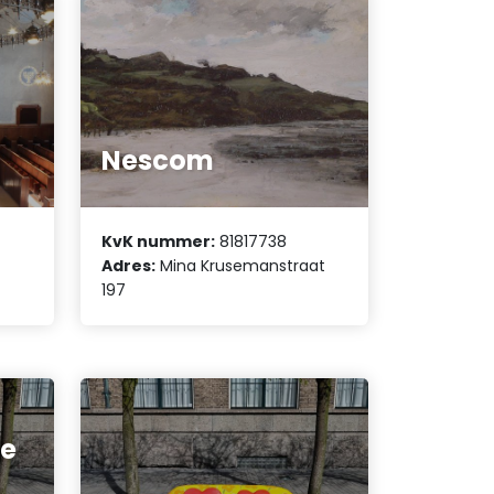
Nescom
KvK nummer:
81817738
Adres:
Mina Krusemanstraat
197
ie