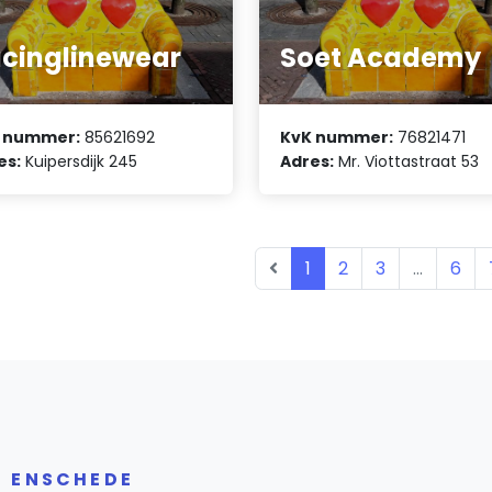
cinglinewear
Soet Academy
 nummer:
85621692
KvK nummer:
76821471
es:
Kuipersdijk 245
Adres:
Mr. Viottastraat 53
1
2
3
...
6
R ENSCHEDE