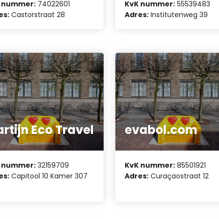
 nummer:
74022601
KvK nummer:
55539483
es:
Castorstraat 28
Adres:
Institutenweg 39
rtijn Eco Travel
evabol.com
 nummer:
32159709
KvK nummer:
85501921
es:
Capitool 10 Kamer 307
Adres:
Curaçaostraat 12