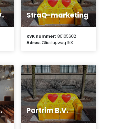
V.
StraQ-marketing
KvK nummer:
80105602
Adres:
Olieslagweg 153
.
Partrim B.V.