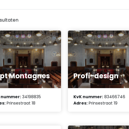
sultaten
pt Montagnes
Profi-design
 nummer:
34198835
KvK nummer:
83466746
es:
Prinsestraat 18
Adres:
Prinsestraat 19