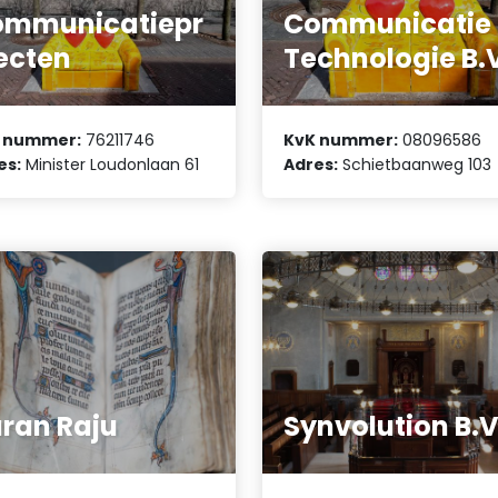
ommunicatiepr
Communicatie
ecten
Technologie B.
 nummer:
76211746
KvK nummer:
08096586
es:
Minister Loudonlaan 61
Adres:
Schietbaanweg 103
ran Raju
Synvolution B.V