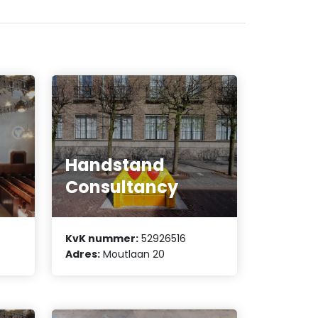
Handstand
Consultancy
KvK nummer:
52926516
Adres:
Moutlaan 20