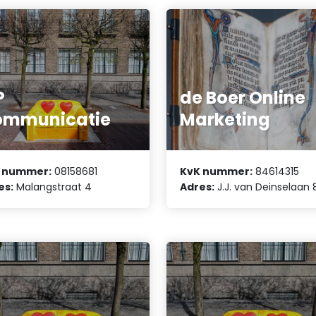
P
de Boer Online
ommunicatie
Marketing
 nummer:
08158681
KvK nummer:
84614315
es:
Malangstraat 4
Adres:
J.J. van Deinselaan 