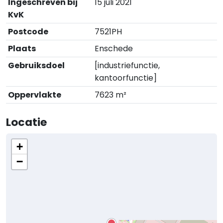
Ingeschreven bij
15 juli 2021
KvK
Postcode
7521PH
Plaats
Enschede
Gebruiksdoel
[industriefunctie,
kantoorfunctie]
Oppervlakte
7623 m²
Locatie
+
−