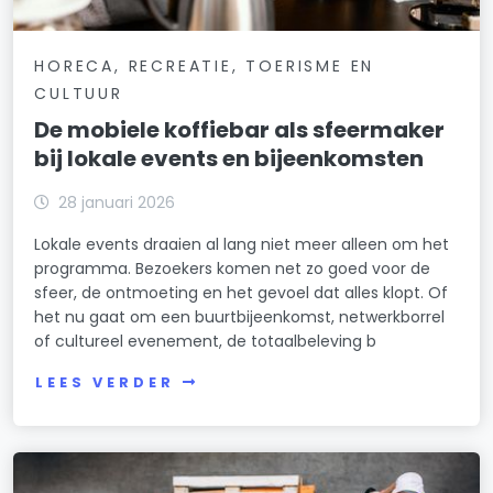
HORECA, RECREATIE, TOERISME EN
CULTUUR
De mobiele koffiebar als sfeermaker
bij lokale events en bijeenkomsten
28 januari 2026
Lokale events draaien al lang niet meer alleen om het
programma. Bezoekers komen net zo goed voor de
sfeer, de ontmoeting en het gevoel dat alles klopt. Of
het nu gaat om een buurtbijeenkomst, netwerkborrel
of cultureel evenement, de totaalbeleving b
LEES VERDER