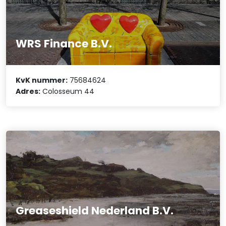
WRS Finance B.V.
KvK nummer:
75684624
Adres:
Colosseum 44
Greaseshield Nederland B.V.