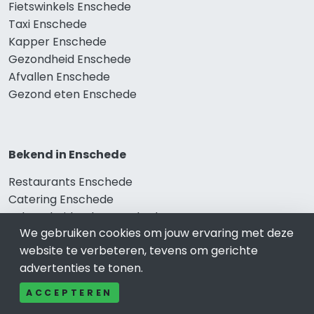
Fietswinkels Enschede
Taxi Enschede
Kapper Enschede
Gezondheid Enschede
Afvallen Enschede
Gezond eten Enschede
Bekend in Enschede
Restaurants Enschede
Catering Enschede
Schoonheidssalon Enschede
We gebruiken cookies om jouw ervaring met deze
Tandartspraktijken Enschede
website te verbeteren, tevens om gerichte
Loodgieters Enschede
advertenties te tonen.
Stukadoorsbedrijf Enschede
Verhuisbedrijf Enschede
ACCEPTEREN