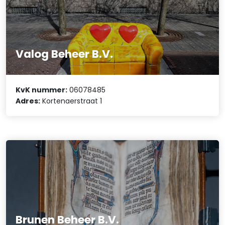
Valog Beheer B.V.
KvK nummer:
06078485
Adres:
Kortenaerstraat 1
Brunen Beheer B.V.