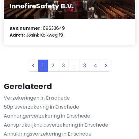
InnofireSafety B.V.
KvK nummer:
69633649
Adres:
Josink Kolkweg 19
1
2
3
...
3
4
Gerelateerd
Verzekeringen in Enschede
50plusverzekering in Enschede
Aanhangerverzekering in Enschede
Aansprakelijkheidsverzekering in Enschede
Annuleringsverzekering in Enschede