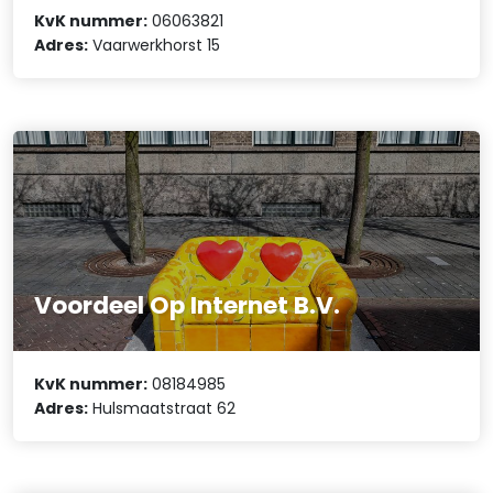
KvK nummer:
06063821
Adres:
Vaarwerkhorst 15
Voordeel Op Internet B.V.
KvK nummer:
08184985
Adres:
Hulsmaatstraat 62