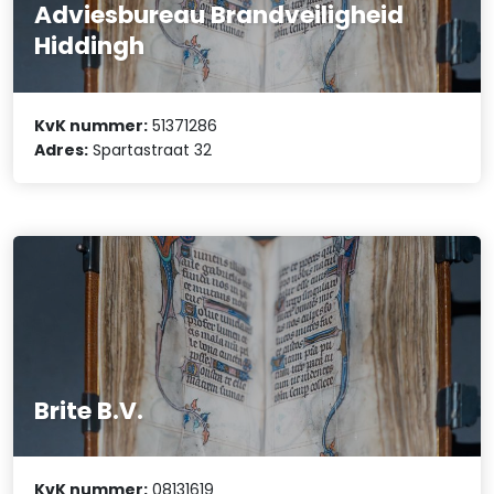
Adviesbureau Brandveiligheid
Hiddingh
KvK nummer:
51371286
Adres:
Spartastraat 32
Brite B.V.
KvK nummer:
08131619