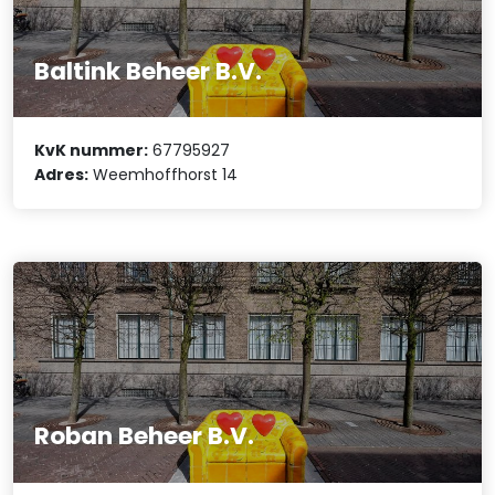
Baltink Beheer B.V.
KvK nummer:
67795927
Adres:
Weemhoffhorst 14
Roban Beheer B.V.