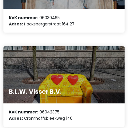
KvK nummer:
06030465
Adres:
Haaksbergerstraat 164 27
B.L.W. Visser B.V.
KvK nummer:
06042375
Adres:
Cromhoffsbleekweg 146