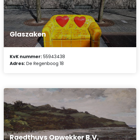
Glaszaken
KvK nummer:
55943438
Adres:
De Regenboog 18
Raedthuys Opwekker B.V.