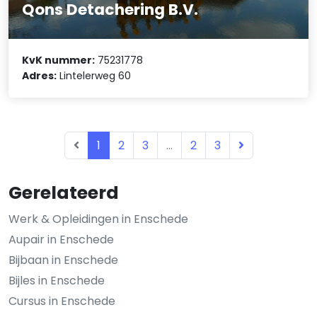
Qons Detachering B.V.
KvK nummer:
75231778
Adres:
Lintelerweg 60
1
2
3
...
2
3
Gerelateerd
Werk & Opleidingen in Enschede
Aupair in Enschede
Bijbaan in Enschede
Bijles in Enschede
Cursus in Enschede