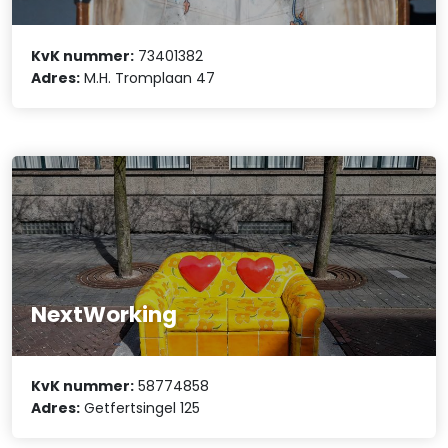
KvK nummer:
73401382
Adres:
M.H. Tromplaan 47
NextWorking
KvK nummer:
58774858
Adres:
Getfertsingel 125