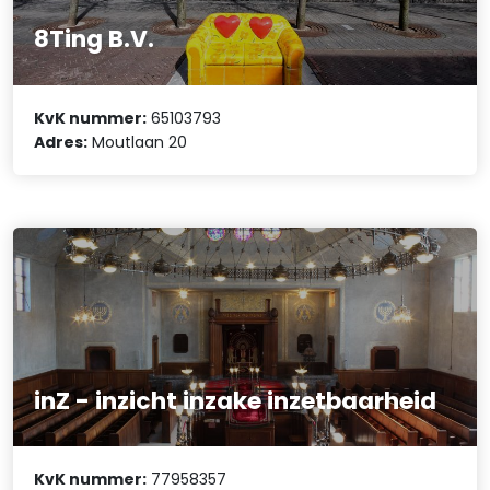
8Ting B.V.
KvK nummer:
65103793
Adres:
Moutlaan 20
inZ - inzicht inzake inzetbaarheid
KvK nummer:
77958357