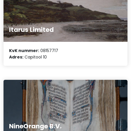
Itarus Limited
KvK nummer:
08157717
Adres:
Capitool 10
NineOrange B.V.