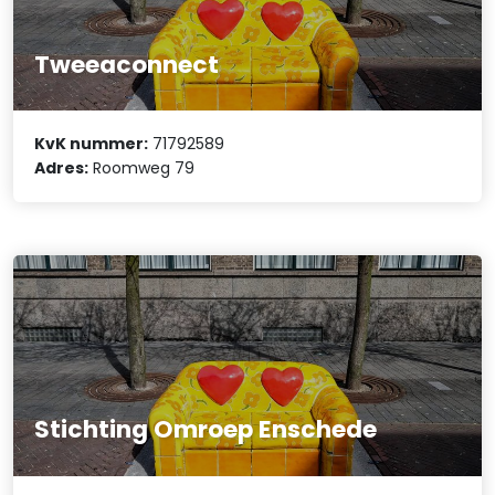
Tweeaconnect
KvK nummer:
71792589
Adres:
Roomweg 79
Stichting Omroep Enschede