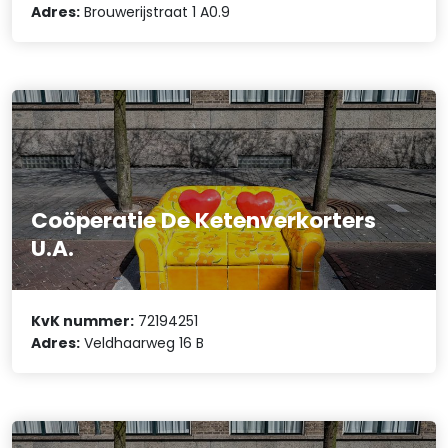
Adres:
Brouwerijstraat 1 A0.9
Coöperatie De Ketenverkorters
U.A.
KvK nummer:
72194251
Adres:
Veldhaarweg 16 B