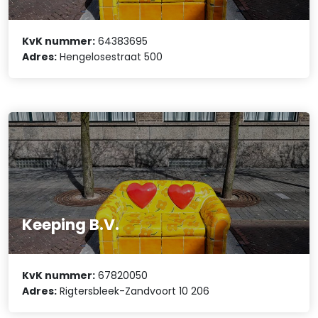
KvK nummer:
64383695
Adres:
Hengelosestraat 500
Keeping B.V.
KvK nummer:
67820050
Adres:
Rigtersbleek-Zandvoort 10 206