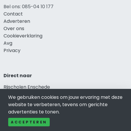
Bel ons: 085-04 10 177
Contact
Adverteren
Over ons
Cookieverklaring
Avg
Privacy
Direct naar
Rijscholen Enschede
Fietswinkels Enschede
We gebruiken cookies om jouw ervaring met deze
Taxi Enschede
website te verbeteren, tevens om gerichte
Kapper Enschede
advertenties te tonen.
Gezondheid Enschede
ACCEPTEREN
Afvallen Enschede
Gezond eten Enschede