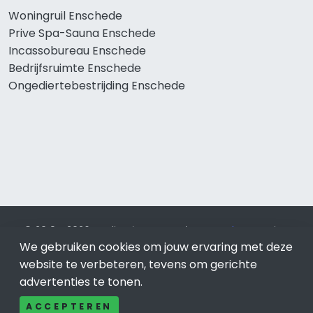
Woningruil Enschede
Prive Spa-Sauna Enschede
Incassobureau Enschede
Bedrijfsruimte Enschede
Ongediertebestrijding Enschede
© 2019 - 2026 Realisatie en SEO door
SEO-bureau
Lion
We gebruiken cookies om jouw ervaring met deze
Internet. Betaal alleen voor bewezen resultaten?
SEO
optimalisatie No Cure No Pay
.
Enschede
is onderdeel van
website te verbeteren, tevens om gerichte
Lion Internet.
advertenties te tonen.
Beeldcredits
ACCEPTEREN