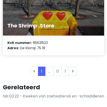
The Shrimp .Store
KvK nummer:
85631523
Adres:
De Klomp 75 19
1
...
0
1
Gerelateerd
SBI 03.22 - Kweken van zoetwatervis en -schaaldieren