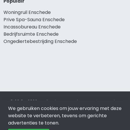
Populair
Woningruil Enschede
Prive Spa-Sauna Enschede
Incassobureau Enschede
Bedrijfsruimte Enschede
Ongediertebestrijding Enschede
© 2019 - 2026 Realisatie en SEO door
SEO-bureau
Lion
We gebruiken cookies om jouw ervaring met deze
Internet. Betaal alleen voor bewezen resultaten?
SEO
optimalisatie No Cure No Pay
.
Enschede
is onderdeel van
website te verbeteren, tevens om gerichte
Lion Internet.
advertenties te tonen.