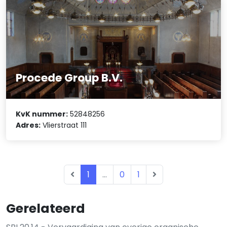
Procede Group B.V.
KvK nummer:
52848256
Adres:
Vlierstraat 111
1
...
0
1
Gerelateerd