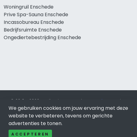
Woningruil Enschede
Prive Spa-Sauna Enschede
Incassobureau Enschede
Bedrijfsruimte Enschede
Ongediertebestrijding Enschede
© 2019 - 2026 Realisatie en SEO door
SEO-bureau
Lion
We gebruiken cookies om jouw ervaring met deze
Internet. Betaal alleen voor bewezen resultaten?
SEO
optimalisatie No Cure No Pay
.
Enschede
is onderdeel van
website te verbeteren, tevens om gerichte
Lion Internet.
advertenties te tonen.
Beeldcredits
ACCEPTEREN