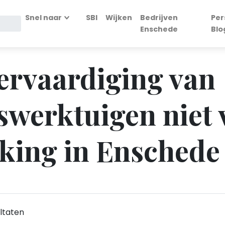
Snel naar
SBI
Wijken
Bedrijven
Per
Enschede
Blo
Vervaardiging van
werktuigen niet 
king in Enschede
ltaten