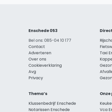
Enschede 053
Direc
Bel ons: 085-04 10 177
Rijsc
Contact
Fiets
Adverteren
Taxi 
Over ons
Kappe
Cookieverklaring
Gezon
Avg
Afval
Privacy
Gezon
Thema’s
Onze 
Klussenbedrijf Enschede
Keuke
Notarissen Enschede
Vca E