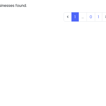
inesses found.
1
...
0
1