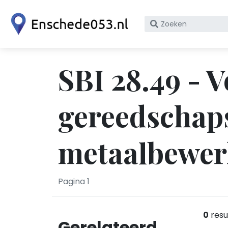
Zoek
op
bedrijfsnaam
of
SBI 28.49 - 
KvK
nummer
gereedschaps
metaalbewer
Pagina 1
0
resu
Gerelateerd