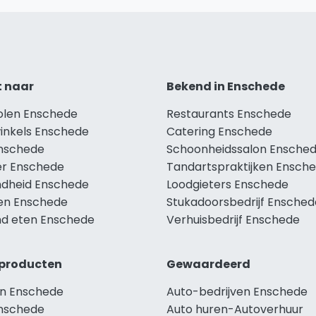
t naar
Bekend in Enschede
holen Enschede
Restaurants Enschede
winkels Enschede
Catering Enschede
Enschede
Schoonheidssalon Ensche
r Enschede
Tandartspraktijken Ensch
dheid Enschede
Loodgieters Enschede
len Enschede
Stukadoorsbedrijf Ensched
d eten Enschede
Verhuisbedrijf Enschede
producten
Gewaardeerd
n Enschede
Auto-bedrijven Enschede
nschede
Auto huren-Autoverhuur