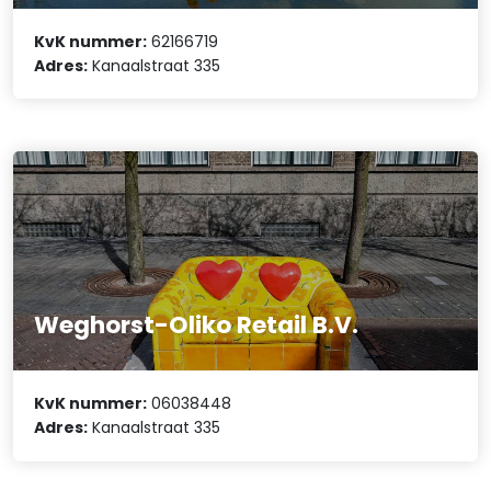
KvK nummer:
62166719
Adres:
Kanaalstraat 335
Weghorst-Oliko Retail B.V.
KvK nummer:
06038448
Adres:
Kanaalstraat 335