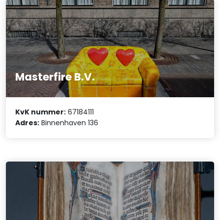
Masterfire B.V.
KvK nummer:
67184111
Adres:
Binnenhaven 136