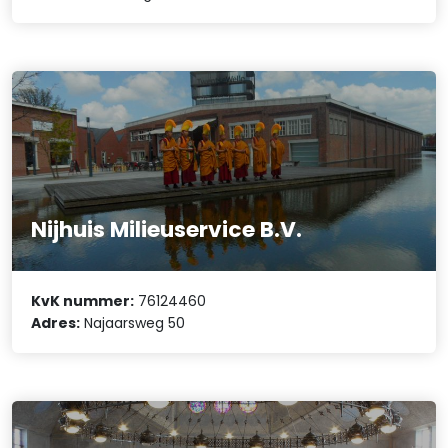
Nijhuis Milieuservice B.V.
KvK nummer:
76124460
Adres:
Najaarsweg 50