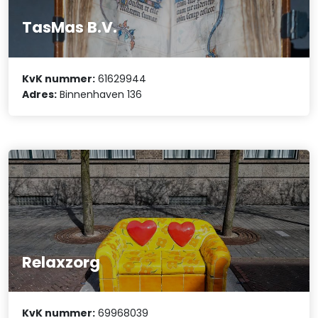
TasMas B.V.
KvK nummer:
61629944
Adres:
Binnenhaven 136
Relaxzorg
KvK nummer:
69968039