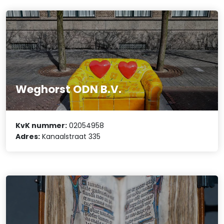
Weghorst ODN B.V.
KvK nummer:
02054958
Adres:
Kanaalstraat 335