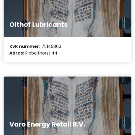
Olthof Lubricants
KvK nummer:
75145863
Adres:
Ribbelthorst 44
Varo Energy Retail B.V.