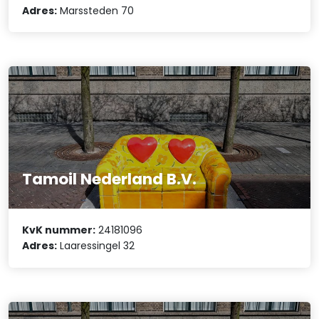
Adres:
Marssteden 70
Tamoil Nederland B.V.
KvK nummer:
24181096
Adres:
Laaressingel 32