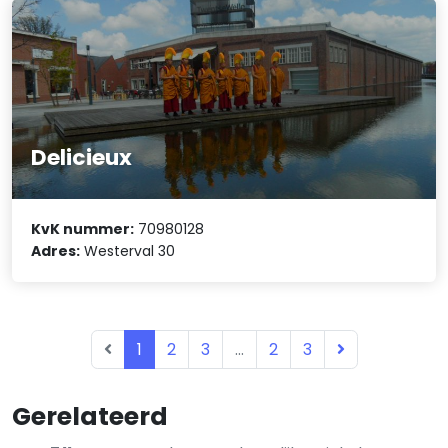
Delicieux
KvK nummer:
70980128
Adres:
Westerval 30
1
2
3
...
2
3
Gerelateerd