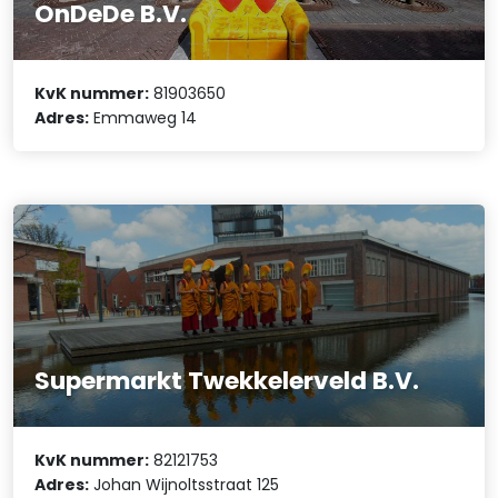
OnDeDe B.V.
KvK nummer:
81903650
Adres:
Emmaweg 14
Supermarkt Twekkelerveld B.V.
KvK nummer:
82121753
Adres:
Johan Wijnoltsstraat 125