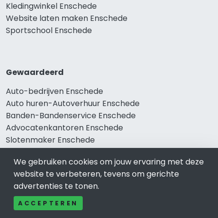
Kledingwinkel Enschede
Website laten maken Enschede
Sportschool Enschede
Gewaardeerd
Auto-bedrijven Enschede
Auto huren-Autoverhuur Enschede
Banden-Bandenservice Enschede
Advocatenkantoren Enschede
Slotenmaker Enschede
We gebruiken cookies om jouw ervaring met deze
website te verbeteren, tevens om gerichte
Populair
advertenties te tonen.
Woningruil Enschede
ACCEPTEREN
Prive Spa-Sauna Enschede