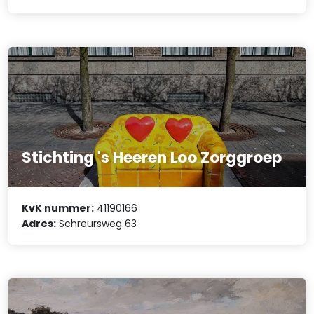
Stichting 's Heeren Loo Zorggroep
KvK nummer:
41190166
Adres:
Schreursweg 63