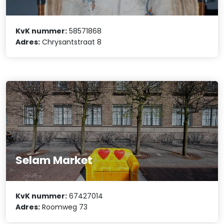
KvK nummer:
58571868
Adres:
Chrysantstraat 8
Selam Market
KvK nummer:
67427014
Adres:
Roomweg 73