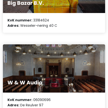
Big Bazar B.V.
KvK nummer:
33184624
Adres:
Wesseler-nering 40 C
W & W Audio
KvK nummer:
06090696
Adres:
De Reulver 97