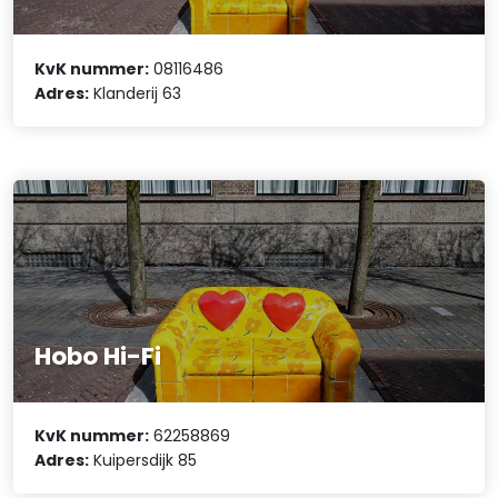
KvK nummer:
08116486
Adres:
Klanderij 63
Hobo Hi-Fi
KvK nummer:
62258869
Adres:
Kuipersdijk 85