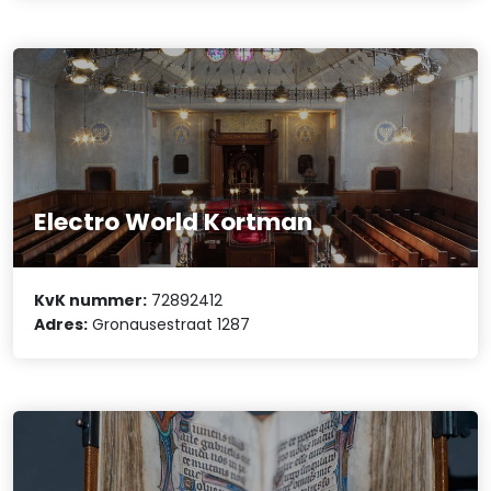
Electro World Kortman
KvK nummer:
72892412
Adres:
Gronausestraat 1287