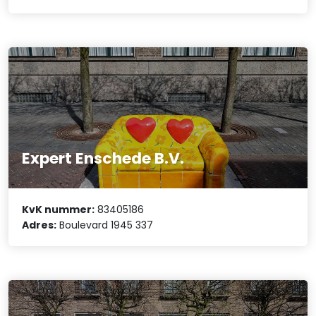
Expert Enschede B.V.
KvK nummer:
83405186
Adres:
Boulevard 1945 337