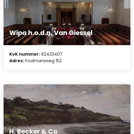
Wipa h.o.d.n. Van Giessel
KvK nummer:
62433407
Adres:
Poolmansweg 152
H. Becker & Co