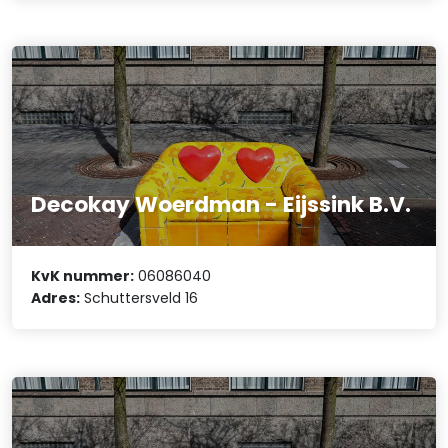
Decokay Woerdman - Eijssink B.V.
KvK nummer:
06086040
Adres:
Schuttersveld 16