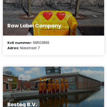
Raw Label Company
KvK nummer:
68503865
Adres:
Niasstraat 7
Besteq B.V.