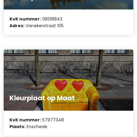
KvK nummer:
08138843
Adres:
Vanekerstraat 105
Kleurplaat op Maat
KvK nummer:
57977348
Plaats:
Enschede