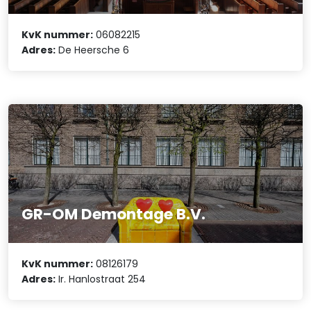
KvK nummer:
06082215
Adres:
De Heersche 6
GR-OM Demontage B.V.
KvK nummer:
08126179
Adres:
Ir. Hanlostraat 254