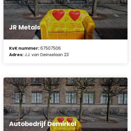
JR Metals
KvK nummer:
67507506
Adres:
J.J. van Deinselaan 23
Autobedrijf Demirkol