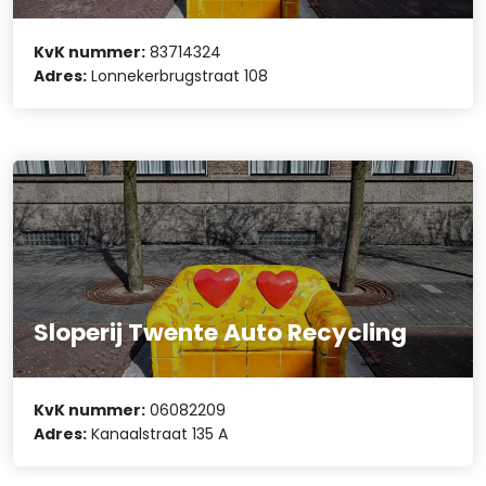
KvK nummer:
83714324
Adres:
Lonnekerbrugstraat 108
Sloperij Twente Auto Recycling
KvK nummer:
06082209
Adres:
Kanaalstraat 135 A