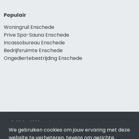
Populair
Woningruil Enschede
Prive Spa-Sauna Enschede
Incassobureau Enschede
Bedrijfsruimte Enschede
Ongediertebestrijding Enschede
© 2019 - 2026 Realisatie en SEO door
SEO-bureau
Lion
Internet. Betaal alleen voor bewezen resultaten?
SEO
We gebruiken cookies om jouw ervaring met deze
optimalisatie No Cure No Pay
.
Enschede
is onderdeel van
website te verbeteren, tevens om gerichte