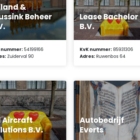
jland &
ussink Beheer
Lease Bachelor
V.
B.V.
 nummer:
54199166
KvK nummer:
85931306
es:
Zuiderval 90
Adres:
Ruwenbos 64
 Aircraft
Autobedrijf
lutions B.V.
Everts