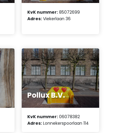
KvK nummer:
85072699
Adres:
Viekerlaan 36
Pollux B.V.
KvK nummer:
06078382
Adres:
Lonnekerspoorlaan 114