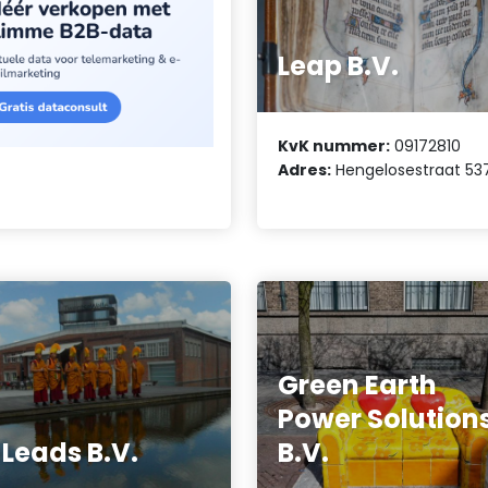
Leap B.V.
KvK nummer:
09172810
Adres:
Hengelosestraat 53
Green Earth
Power Solution
Leads B.V.
B.V.