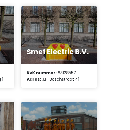
Smet Electric B.V.
KvK nummer:
83128557
 1
Adres:
J.H. Boschstraat 41