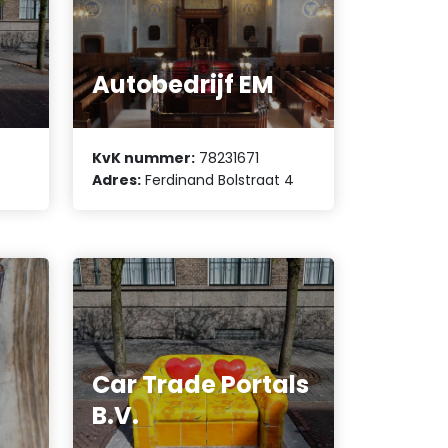
Autobedrijf EM
KvK nummer:
78231671
Adres:
Ferdinand Bolstraat 4
Car Trade Portals
B.V.