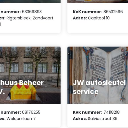
 nummer:
63369893
KvK nummer:
86532596
es:
Rigtersbleek-Zandvoort
Adres:
Capitool 10
1
shuus Beheer
JW autosleutel
V.
service
 nummer:
08176255
KvK nummer:
74118218
es:
Weldamlaan 7
Adres:
Salviastraat 36