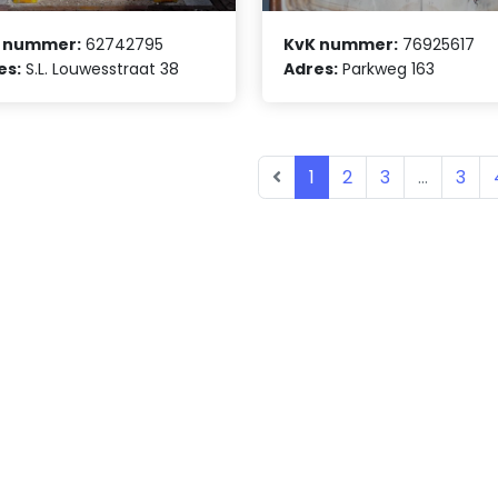
 nummer:
62742795
KvK nummer:
76925617
es:
S.L. Louwesstraat 38
Adres:
Parkweg 163
1
2
3
...
3