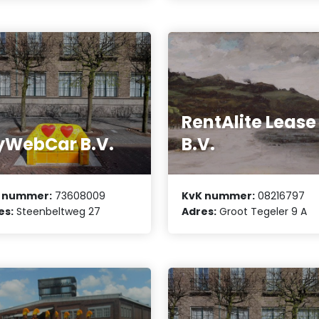
RentAlite Lease
WebCar B.V.
B.V.
 nummer:
73608009
KvK nummer:
08216797
es:
Steenbeltweg 27
Adres:
Groot Tegeler 9 A