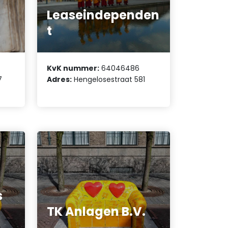
Leaseindependen
t
KvK nummer:
64046486
7
Adres:
Hengelosestraat 581
s
TK Anlagen B.V.