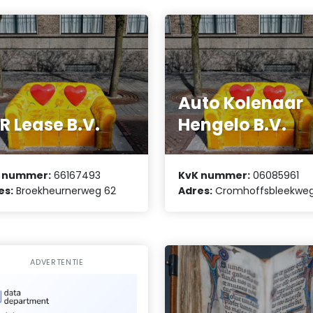
Auto Kolenaar
R Lease B.V.
Hengelo B.V.
 nummer:
66167493
KvK nummer:
06085961
es:
Broekheurnerweg 62
Adres:
Cromhoffsbleekweg
ADVERTENTIE