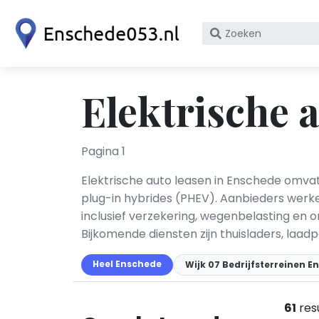
Zoek
op
bedrijfsnaam
of
Elektrische 
KvK
nummer
Pagina 1
Elektrische auto leasen in Enschede omvat 
plug-in hybrides (PHEV). Aanbieders werk
inclusief verzekering, wegenbelasting en o
Bijkomende diensten zijn thuisladers, laad
Heel Enschede
Wijk 07 Bedrijfsterreinen 
61
res