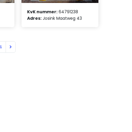
KvK nummer:
64791238
Adres:
Josink Maatweg 43
4