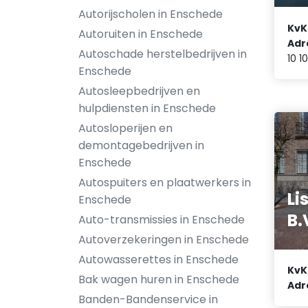
Autorijscholen in Enschede
KvK
Autoruiten in Enschede
Adr
Autoschade herstelbedrijven in
10 10
Enschede
Autosleepbedrijven en
hulpdiensten in Enschede
Autosloperijen en
demontagebedrijven in
Enschede
Autospuiters en plaatwerkers in
Li
Enschede
B.
Auto-transmissies in Enschede
Autoverzekeringen in Enschede
Autowasserettes in Enschede
KvK
Bak wagen huren in Enschede
Adr
Banden-Bandenservice in