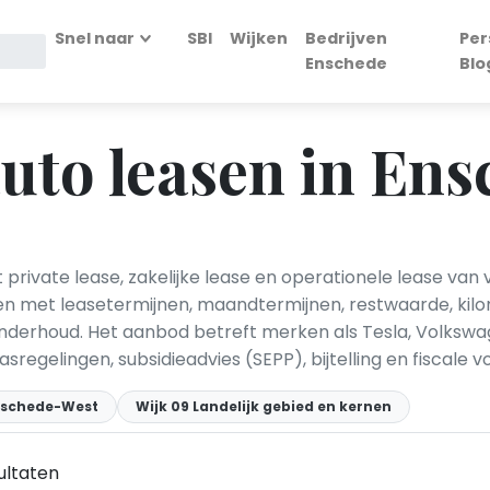
Snel naar
SBI
Wijken
Bedrijven
Per
Enschede
Blo
auto leasen in En
private lease, zakelijke lease en operationele lease van 
en met leasetermijnen, maandtermijnen, restwaarde, kilo
nderhoud. Het aanbod betreft merken als Tesla, Volkswagen
pasregelingen, subsidieadvies (SEPP), bijtelling en fiscal
Enschede-West
Wijk 09 Landelijk gebied en kernen
ultaten